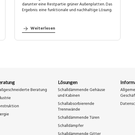
darunter eine Restpartie grüner Außenplatten. Das
Ergebnis: eine funktionale und nachhaltige Lösung.
Weiterlesen
eratung
Lösungen
Inform
ßgeschneiderte Beratung
Schalldämmende Gehäuse
Allgeme
und Kabinen
Geschä
dustrie
Schallabsorbierende
Datensc
nstruktion
Trennwände
ergie
Schalldämmende Türen
Schalldämpfer
Schalldämmende Gitter