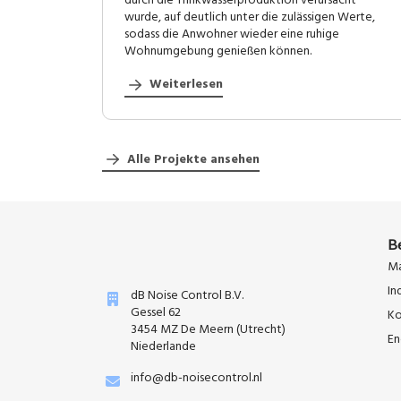
durch die Trinkwasserproduktion verursacht
wurde, auf deutlich unter die zulässigen Werte,
sodass die Anwohner wieder eine ruhige
Wohnumgebung genießen können.
Weiterlesen
Alle Projekte ansehen
B
Ma
In
dB Noise Control B.V.
Gessel 62
Ko
3454 MZ De Meern (Utrecht)
En
Niederlande
info@db-noisecontrol.nl