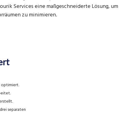
Mourik Services eine maßgeschneiderte Lösung, um
orräumen zu minimieren.
ert
optimiert.
eitet.
rstellt.
 drei separaten