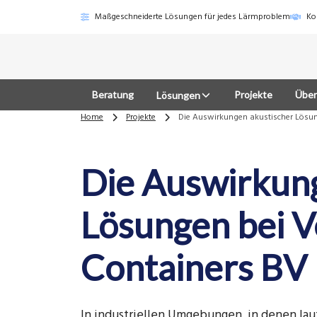
Maßgeschneiderte Lösungen für jedes Lärmproblem
Ko
Beratung
Projekte
Über
Lösungen
Home
Projekte
Die Auswirkungen akustischer Lösu
Die Auswirkun
Lösungen bei 
Containers BV
In industriellen Umgebungen, in denen lau