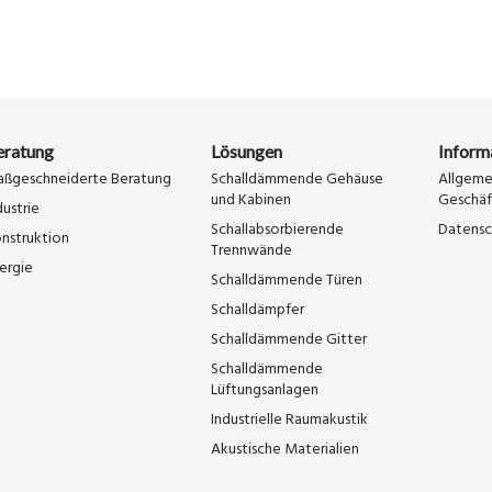
eratung
Lösungen
Inform
ßgeschneiderte Beratung
Schalldämmende Gehäuse
Allgeme
und Kabinen
Geschä
dustrie
Schallabsorbierende
Datensc
nstruktion
Trennwände
ergie
Schalldämmende Türen
Schalldämpfer
Schalldämmende Gitter
Schalldämmende
Lüftungsanlagen
Industrielle Raumakustik
Akustische Materialien