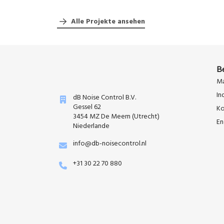
Alle Projekte ansehen
B
Ma
In
dB Noise Control B.V.
Gessel 62
Ko
3454 MZ De Meern (Utrecht)
En
Niederlande
info@db-noisecontrol.nl
+31 30 22 70 880